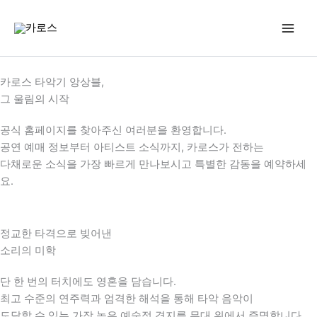
콘
텐
츠
로
건
카로스 타악기 앙상블,
너
그 울림의 시작
뛰
기
공식 홈페이지를 찾아주신 여러분을 환영합니다.
공연 예매 정보부터 아티스트 소식까지, 카로스가 전하는
다채로운 소식을 가장 빠르게 만나보시고 특별한 감동을 예약하세
요.
정교한 타격으로 빚어낸
소리의 미학
단 한 번의 터치에도 영혼을 담습니다.
최고 수준의 연주력과 엄격한 해석을 통해 타악 음악이
도달할 수 있는 가장 높은 예술적 경지를 무대 위에서 증명합니다.