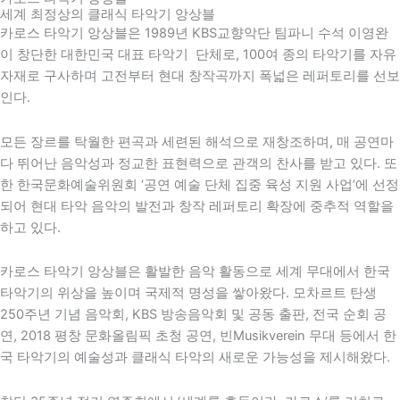
세계 최정상의 클래식 타악기 앙상블
카로스 타악기 앙상블은 1989년 KBS교향악단 팀파니 수석 이영완
이 창단한 대한민국 대표 타악기 단체로, 100여 종의 타악기를 자유
자재로 구사하며 고전부터 현대 창작곡까지 폭넓은 레퍼토리를 선보
인다.
모든 장르를 탁월한 편곡과 세련된 해석으로 재창조하며, 매 공연마
다 뛰어난 음악성과 정교한 표현력으로 관객의 찬사를 받고 있다. 또
한
한국문화예술위원회
‘공연 예술 단체 집중 육성 지원 사업’에 선정
되어 현대 타악 음악의 발전과 창작 레퍼토리 확장에 중추적 역할을
하고 있다.
카로스 타악기 앙상블은 활발한 음악 활동으로 세계 무대에서 한국
타악기의 위상을 높이며 국제적 명성을 쌓아왔다. 모차르트 탄생
250주년 기념 음악회,
KBS
방송음악회 및 공동 출판, 전국 순회 공
연,
2018 평창 문화올림픽
초청 공연,
빈
Musikverein 무대 등에서 한
국 타악기의 예술성과 클래식 타악의 새로운 가능성을 제시해왔다.