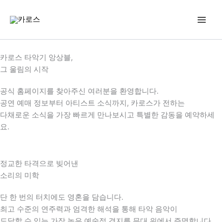
콘
텐
츠
로
건
카로스 타악기 앙상블,
너
그 울림의 시작
뛰
기
공식 홈페이지를 찾아주신 여러분을 환영합니다.
공연 예매 정보부터 아티스트 소식까지, 카로스가 전하는
다채로운 소식을 가장 빠르게 만나보시고 특별한 감동을 예약하세
요.
정교한 타격으로 빚어낸
소리의 미학
단 한 번의 터치에도 영혼을 담습니다.
최고 수준의 연주력과 엄격한 해석을 통해 타악 음악이
도달할 수 있는 가장 높은 예술적 경지를 무대 위에서 증명합니다.