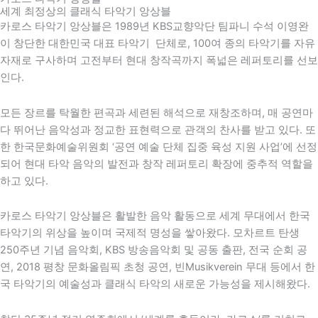
세계 최정상의 클래식 타악기 앙상블
카로스 타악기 앙상블은 1989년 KBS교향악단 팀파니 수석 이영완
이 창단한 대한민국 대표 타악기 단체로, 100여 종의 타악기를 자유
자재로 구사하며 고전부터 현대 창작곡까지 폭넓은 레퍼토리를 선보
인다.
모든 장르를 탁월한 편곡과 세련된 해석으로 재창조하며, 매 공연마
다 뛰어난 음악성과 정교한 표현력으로 관객의 찬사를 받고 있다. 또
한
한국문화예술위원회
‘공연 예술 단체 집중 육성 지원 사업’에 선정
되어 현대 타악 음악의 발전과 창작 레퍼토리 확장에 중추적 역할을
하고 있다.
카로스 타악기 앙상블은 활발한 음악 활동으로 세계 무대에서 한국
타악기의 위상을 높이며 국제적 명성을 쌓아왔다. 모차르트 탄생
250주년 기념 음악회,
KBS
방송음악회 및 공동 출판, 전국 순회 공
연,
2018 평창 문화올림픽
초청 공연,
빈
Musikverein 무대 등에서 한
국 타악기의 예술성과 클래식 타악의 새로운 가능성을 제시해왔다.