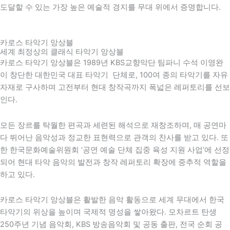
도달할 수 있는 가장 높은 예술적 경지를 무대 위에서 증명합니다.
카로스 타악기 앙상블
세계 최정상의 클래식 타악기 앙상블
카로스 타악기 앙상블은 1989년 KBS교향악단 팀파니 수석 이영완
이 창단한 대한민국 대표 타악기 단체로, 100여 종의 타악기를 자유
자재로 구사하며 고전부터 현대 창작곡까지 폭넓은 레퍼토리를 선보
인다.
모든 장르를 탁월한 편곡과 세련된 해석으로 재창조하며, 매 공연마
다 뛰어난 음악성과 정교한 표현력으로 관객의 찬사를 받고 있다. 또
한
한국문화예술위원회
‘공연 예술 단체 집중 육성 지원 사업’에 선정
되어 현대 타악 음악의 발전과 창작 레퍼토리 확장에 중추적 역할을
하고 있다.
카로스 타악기 앙상블은 활발한 음악 활동으로 세계 무대에서 한국
타악기의 위상을 높이며 국제적 명성을 쌓아왔다. 모차르트 탄생
250주년 기념 음악회,
KBS
방송음악회 및 공동 출판, 전국 순회 공