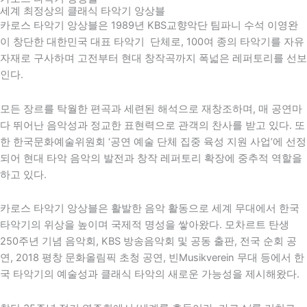
세계 최정상의 클래식 타악기 앙상블
카로스 타악기 앙상블은 1989년 KBS교향악단 팀파니 수석 이영완
이 창단한 대한민국 대표 타악기 단체로, 100여 종의 타악기를 자유
자재로 구사하며 고전부터 현대 창작곡까지 폭넓은 레퍼토리를 선보
인다.
모든 장르를 탁월한 편곡과 세련된 해석으로 재창조하며, 매 공연마
다 뛰어난 음악성과 정교한 표현력으로 관객의 찬사를 받고 있다. 또
한
한국문화예술위원회
‘공연 예술 단체 집중 육성 지원 사업’에 선정
되어 현대 타악 음악의 발전과 창작 레퍼토리 확장에 중추적 역할을
하고 있다.
카로스 타악기 앙상블은 활발한 음악 활동으로 세계 무대에서 한국
타악기의 위상을 높이며 국제적 명성을 쌓아왔다. 모차르트 탄생
250주년 기념 음악회,
KBS
방송음악회 및 공동 출판, 전국 순회 공
연,
2018 평창 문화올림픽
초청 공연,
빈
Musikverein 무대 등에서 한
국 타악기의 예술성과 클래식 타악의 새로운 가능성을 제시해왔다.