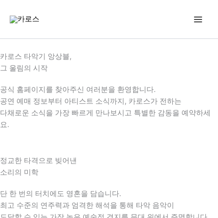
콘
텐
츠
로
건
카로스 타악기 앙상블,
너
그 울림의 시작
뛰
기
공식 홈페이지를 찾아주신 여러분을 환영합니다.
공연 예매 정보부터 아티스트 소식까지, 카로스가 전하는
다채로운 소식을 가장 빠르게 만나보시고 특별한 감동을 예약하세
요.
정교한 타격으로 빚어낸
소리의 미학
단 한 번의 터치에도 영혼을 담습니다.
최고 수준의 연주력과 엄격한 해석을 통해 타악 음악이
도달할 수 있는 가장 높은 예술적 경지를 무대 위에서 증명합니다.