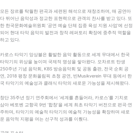
모든 장르를 탁월한 편곡과 세련된 해석으로 재창조하며, 매 공연마
다 뛰어난 음악성과 정교한 표현력으로 관객의 찬사를 받고 있다. 또
한
한국문화예술위원회
‘공연 예술 단체 집중 육성 지원 사업’에 선정
되어 현대 타악 음악의 발전과 창작 레퍼토리 확장에 중추적 역할을
하고 있다.
카로스 타악기 앙상블은 활발한 음악 활동으로 세계 무대에서 한국
타악기의 위상을 높이며 국제적 명성을 쌓아왔다. 모차르트 탄생
250주년 기념 음악회,
KBS
방송음악회 및 공동 출판, 전국 순회 공
연,
2018 평창 문화올림픽
초청 공연,
빈
Musikverein 무대 등에서 한
국 타악기의 예술성과 클래식 타악의 새로운 가능성을 제시해왔다.
창단 35주년 정기 연주회에서 ‘세계를 흔들어라, 카로스’를 기치로
삼아
베토벤
교향곡 9번 ‘합창’을 세계 최초 타악기 버전으로 편곡·연
주하며, 타악기의 예술적 타악기의 예술적 가능성을 확장하며 새로
운 음악적 지평을 여는 선구적 성과를 이뤘다.
공연 포스터