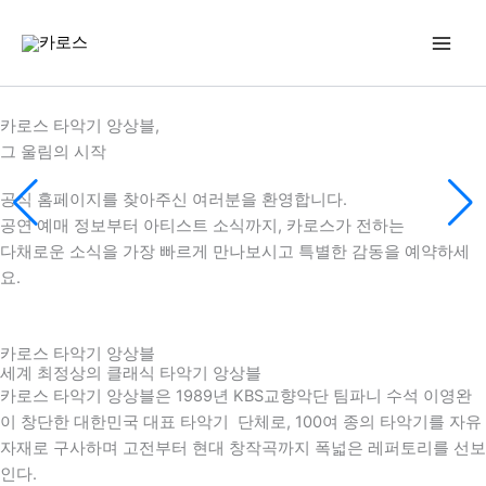
콘
텐
츠
로
건
카로스 타악기 앙상블,
너
그 울림의 시작
뛰
기
공식 홈페이지를 찾아주신 여러분을 환영합니다.
공연 예매 정보부터 아티스트 소식까지, 카로스가 전하는
다채로운 소식을 가장 빠르게 만나보시고 특별한 감동을 예약하세
요.
카로스 타악기 앙상블
세계 최정상의 클래식 타악기 앙상블
카로스 타악기 앙상블은 1989년 KBS교향악단 팀파니 수석 이영완
이 창단한 대한민국 대표 타악기 단체로, 100여 종의 타악기를 자유
자재로 구사하며 고전부터 현대 창작곡까지 폭넓은 레퍼토리를 선보
인다.