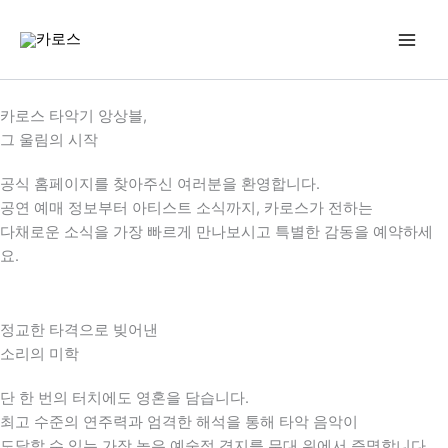
콘
텐
츠
로
건
카로스 타악기 앙상블,
너
그 울림의 시작
뛰
기
공식 홈페이지를 찾아주신 여러분을 환영합니다.
공연 예매 정보부터 아티스트 소식까지, 카로스가 전하는
다채로운 소식을 가장 빠르게 만나보시고 특별한 감동을 예약하세
요.
정교한 타격으로 빚어낸
소리의 미학
단 한 번의 터치에도 영혼을 담습니다.
최고 수준의 연주력과 엄격한 해석을 통해 타악 음악이
도달할 수 있는 가장 높은 예술적 경지를 무대 위에서 증명합니다.