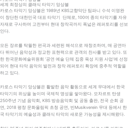
세계 최정상의 클래식 타악기 앙상블
카로스 타악기 앙상블은 1989년 KBS교향악단 팀파니 수석 이영완
이 창단한 대한민국 대표 타악기 단체로, 100여 종의 타악기를 자유
자재로 구사하며 고전부터 현대 창작곡까지 폭넓은 레퍼토리를 선보
인다.
모든 장르를 탁월한 편곡과 세련된 해석으로 재창조하며, 매 공연마
다 뛰어난 음악성과 정교한 표현력으로 관객의 찬사를 받고 있다. 또
한
한국문화예술위원회
‘공연 예술 단체 집중 육성 지원 사업’에 선정
되어 현대 타악 음악의 발전과 창작 레퍼토리 확장에 중추적 역할을
하고 있다.
카로스 타악기 앙상블은 활발한 음악 활동으로 세계 무대에서 한국
타악기의 위상을 높이며 국제적 명성을 쌓아왔다. 모차르트 탄생
250주년 기념 음악회,
KBS
방송음악회 및 공동 출판, 전국 순회 공
연,
2018 평창 문화올림픽
초청 공연,
빈
Musikverein 무대 등에서 한
국 타악기의 예술성과 클래식 타악의 새로운 가능성을 제시해왔다.