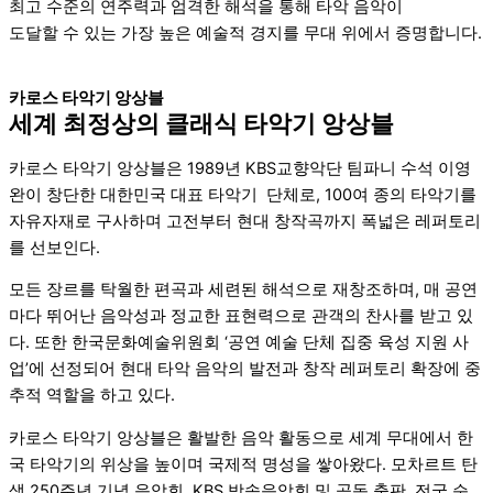
최고 수준의 연주력과 엄격한 해석을 통해 타악 음악이
도달할 수 있는 가장 높은 예술적 경지를 무대 위에서 증명합니다.
카로스 타악기 앙상블
세계 최정상의 클래식 타악기 앙상블
카로스 타악기 앙상블은 1989년 KBS교향악단 팀파니 수석 이영
완이 창단한 대한민국 대표 타악기 단체로, 100여 종의 타악기를
자유자재로 구사하며 고전부터 현대 창작곡까지 폭넓은 레퍼토리
를 선보인다.
모든 장르를 탁월한 편곡과 세련된 해석으로 재창조하며, 매 공연
마다 뛰어난 음악성과 정교한 표현력으로 관객의 찬사를 받고 있
다. 또한
한국문화예술위원회
‘공연 예술 단체 집중 육성 지원 사
업’에 선정되어 현대 타악 음악의 발전과 창작 레퍼토리 확장에 중
추적 역할을 하고 있다.
카로스 타악기 앙상블은 활발한 음악 활동으로 세계 무대에서 한
국 타악기의 위상을 높이며 국제적 명성을 쌓아왔다. 모차르트 탄
생 250주년 기념 음악회,
KBS
방송음악회 및 공동 출판, 전국 순