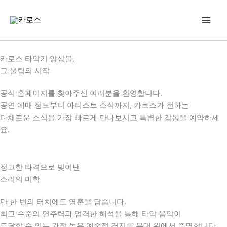
콘
텐
츠
로
건
카로스 타악기 앙상블,
너
그 울림의 시작
뛰
기
공식 홈페이지를 찾아주신 여러분을 환영합니다.
공연 예매 정보부터 아티스트 소식까지, 카로스가 전하는
다채로운 소식을 가장 빠르게 만나보시고 특별한 감동을 예약하세
요.
정교한 타격으로 빚어낸
소리의 미학
단 한 번의 터치에도 영혼을 담습니다.
최고 수준의 연주력과 엄격한 해석을 통해 타악 음악이
도달할 수 있는 가장 높은 예술적 경지를 무대 위에서 증명합니다.