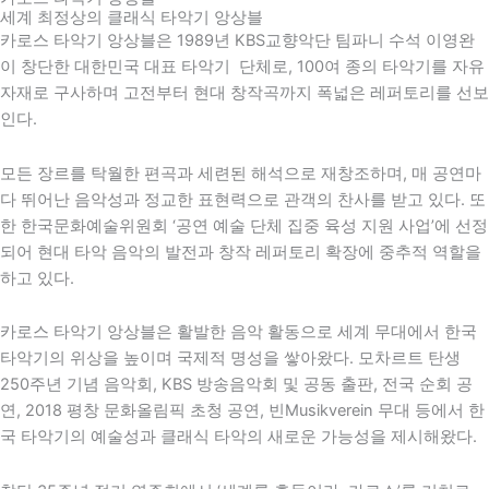
세계 최정상의 클래식 타악기 앙상블
카로스 타악기 앙상블은 1989년 KBS교향악단 팀파니 수석 이영완
이 창단한 대한민국 대표 타악기 단체로, 100여 종의 타악기를 자유
자재로 구사하며 고전부터 현대 창작곡까지 폭넓은 레퍼토리를 선보
인다.
모든 장르를 탁월한 편곡과 세련된 해석으로 재창조하며, 매 공연마
다 뛰어난 음악성과 정교한 표현력으로 관객의 찬사를 받고 있다. 또
한
한국문화예술위원회
‘공연 예술 단체 집중 육성 지원 사업’에 선정
되어 현대 타악 음악의 발전과 창작 레퍼토리 확장에 중추적 역할을
하고 있다.
카로스 타악기 앙상블은 활발한 음악 활동으로 세계 무대에서 한국
타악기의 위상을 높이며 국제적 명성을 쌓아왔다. 모차르트 탄생
250주년 기념 음악회,
KBS
방송음악회 및 공동 출판, 전국 순회 공
연,
2018 평창 문화올림픽
초청 공연,
빈
Musikverein 무대 등에서 한
국 타악기의 예술성과 클래식 타악의 새로운 가능성을 제시해왔다.