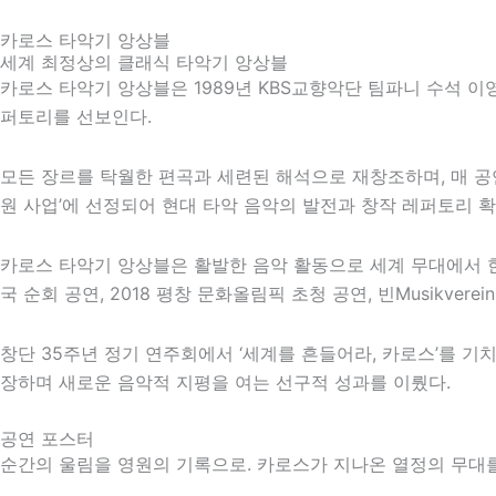
카로스 타악기 앙상블
세계 최정상의 클래식 타악기 앙상블
카로스 타악기 앙상블은 1989년 KBS교향악단 팀파니 수석 
퍼토리를 선보인다.
모든 장르를 탁월한 편곡과 세련된 해석으로 재창조하며, 매 
원 사업’에 선정되어 현대 타악 음악의 발전과 창작 레퍼토리 확
카로스 타악기 앙상블은 활발한 음악 활동으로 세계 무대에서 한
국 순회 공연,
2018 평창 문화올림픽
초청 공연,
빈
Musikve
창단 35주년 정기 연주회에서 ‘세계를 흔들어라, 카로스’를 기
장하며 새로운 음악적 지평을 여는 선구적 성과를 이뤘다.
공연 포스터
순간의 울림을 영원의 기록으로. 카로스가 지나온 열정의 무대를