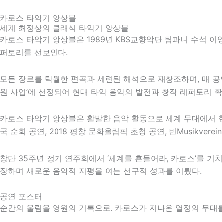
카로스 타악기 앙상블
세계 최정상의 클래식 타악기 앙상블
카로스 타악기 앙상블은 1989년 KBS교향악단 팀파니 수석 
퍼토리를 선보인다.
모든 장르를 탁월한 편곡과 세련된 해석으로 재창조하며, 매 
원 사업’에 선정되어 현대 타악 음악의 발전과 창작 레퍼토리 확
카로스 타악기 앙상블은 활발한 음악 활동으로 세계 무대에서 한
국 순회 공연,
2018 평창 문화올림픽
초청 공연,
빈
Musikve
창단 35주년 정기 연주회에서 ‘세계를 흔들어라, 카로스’를 기
장하며 새로운 음악적 지평을 여는 선구적 성과를 이뤘다.
공연 포스터
순간의 울림을 영원의 기록으로. 카로스가 지나온 열정의 무대를