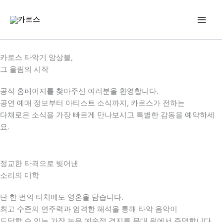
콘
텐
츠
로
건
카로스 타악기 앙상블,
너
그 울림의 시작
뛰
기
공식 홈페이지를 찾아주신 여러분을 환영합니다.
공연 예매 정보부터 아티스트 소식까지, 카로스가 전하는
다채로운 소식을 가장 빠르게 만나보시고 특별한 감동을 예약하세
요.
정교한 타격으로 빚어낸
소리의 미학
단 한 번의 터치에도 영혼을 담습니다.
최고 수준의 연주력과 엄격한 해석을 통해 타악 음악이
도달할 수 있는 가장 높은 예술적 경지를 무대 위에서 증명합니다.