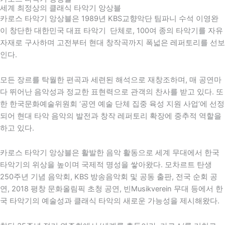
세계 최정상의 클래식 타악기 앙상블
카로스 타악기 앙상블은 1989년 KBS교향악단 팀파니 수석 이영완
이 창단한 대한민국 대표 타악기 단체로, 100여 종의 타악기를 자유
자재로 구사하며 고전부터 현대 창작곡까지 폭넓은 레퍼토리를 선보
인다.
모든 장르를 탁월한 편곡과 세련된 해석으로 재창조하며, 매 공연마
다 뛰어난 음악성과 정교한 표현력으로 관객의 찬사를 받고 있다. 또
한
한국문화예술위원회
‘공연 예술 단체 집중 육성 지원 사업’에 선정
되어 현대 타악 음악의 발전과 창작 레퍼토리 확장에 중추적 역할을
하고 있다.
카로스 타악기 앙상블은 활발한 음악 활동으로 세계 무대에서 한국
타악기의 위상을 높이며 국제적 명성을 쌓아왔다. 모차르트 탄생
250주년 기념 음악회,
KBS
방송음악회 및 공동 출판, 전국 순회 공
연,
2018 평창 문화올림픽
초청 공연,
빈
Musikverein 무대 등에서 한
국 타악기의 예술성과 클래식 타악의 새로운 가능성을 제시해왔다.