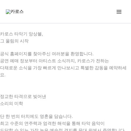
콘
텐
츠
로
건
카로스 타악기 앙상블,
너
그 울림의 시작
뛰
기
공식 홈페이지를 찾아주신 여러분을 환영합니다.
공연 예매 정보부터 아티스트 소식까지, 카로스가 전하는
다채로운 소식을 가장 빠르게 만나보시고 특별한 감동을 예약하세
요.
정교한 타격으로 빚어낸
소리의 미학
단 한 번의 터치에도 영혼을 담습니다.
최고 수준의 연주력과 엄격한 해석을 통해 타악 음악이
도달할 수 있는 가장 높은 예술적 경지를 무대 위에서 증명합니다.