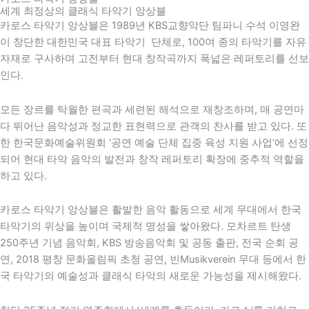
세계 최정상의 클래식 타악기 앙상블
카로스 타악기 앙상블은 1989년 KBS교향악단 팀파니 수석 이영완
이 창단한 대한민국 대표 타악기 단체로, 100여 종의 타악기를 자유
자재로 구사하며 고전부터 현대 창작곡까지 폭넓은 레퍼토리를 선보
인다.
모든 장르를 탁월한 편곡과 세련된 해석으로 재창조하며, 매 공연마
다 뛰어난 음악성과 정교한 표현력으로 관객의 찬사를 받고 있다. 또
한
한국문화예술위원회
‘공연 예술 단체 집중 육성 지원 사업’에 선정
되어 현대 타악 음악의 발전과 창작 레퍼토리 확장에 중추적 역할을
하고 있다.
카로스 타악기 앙상블은 활발한 음악 활동으로 세계 무대에서 한국
타악기의 위상을 높이며 국제적 명성을 쌓아왔다. 모차르트 탄생
250주년 기념 음악회,
KBS
방송음악회 및 공동 출판, 전국 순회 공
연,
2018 평창 문화올림픽
초청 공연,
빈
Musikverein 무대 등에서 한
국 타악기의 예술성과 클래식 타악의 새로운 가능성을 제시해왔다.