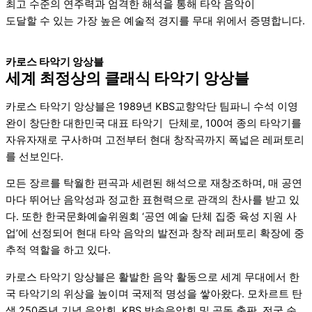
최고 수준의 연주력과 엄격한 해석을 통해 타악 음악이
도달할 수 있는 가장 높은 예술적 경지를 무대 위에서 증명합니다.
카로스 타악기 앙상블
세계 최정상의 클래식 타악기 앙상블
카로스 타악기 앙상블은 1989년 KBS교향악단 팀파니 수석 이영
완이 창단한 대한민국 대표 타악기 단체로, 100여 종의 타악기를
자유자재로 구사하며 고전부터 현대 창작곡까지 폭넓은 레퍼토리
를 선보인다.
모든 장르를 탁월한 편곡과 세련된 해석으로 재창조하며, 매 공연
마다 뛰어난 음악성과 정교한 표현력으로 관객의 찬사를 받고 있
다. 또한
한국문화예술위원회
‘공연 예술 단체 집중 육성 지원 사
업’에 선정되어 현대 타악 음악의 발전과 창작 레퍼토리 확장에 중
추적 역할을 하고 있다.
카로스 타악기 앙상블은 활발한 음악 활동으로 세계 무대에서 한
국 타악기의 위상을 높이며 국제적 명성을 쌓아왔다. 모차르트 탄
생 250주년 기념 음악회,
KBS
방송음악회 및 공동 출판, 전국 순