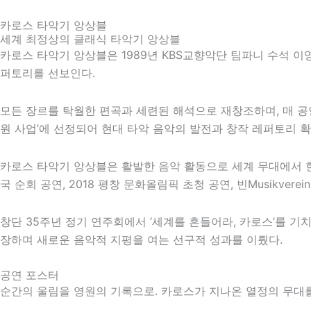
카로스 타악기 앙상블
세계 최정상의 클래식 타악기 앙상블
카로스 타악기 앙상블은 1989년 KBS교향악단 팀파니 수석 
퍼토리를 선보인다.
모든 장르를 탁월한 편곡과 세련된 해석으로 재창조하며, 매 
원 사업’에 선정되어 현대 타악 음악의 발전과 창작 레퍼토리 확
카로스 타악기 앙상블은 활발한 음악 활동으로 세계 무대에서 한
국 순회 공연,
2018 평창 문화올림픽
초청 공연,
빈
Musikve
창단 35주년 정기 연주회에서 ‘세계를 흔들어라, 카로스’를 기
장하며 새로운 음악적 지평을 여는 선구적 성과를 이뤘다.
공연 포스터
순간의 울림을 영원의 기록으로. 카로스가 지나온 열정의 무대를