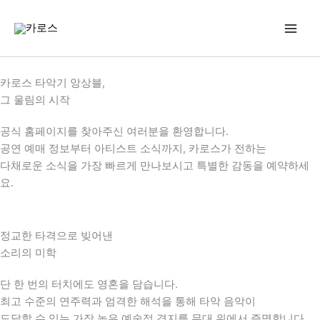
콘
텐
츠
로
건
카로스 타악기 앙상블,
너
그 울림의 시작
뛰
기
공식 홈페이지를 찾아주신 여러분을 환영합니다.
공연 예매 정보부터 아티스트 소식까지, 카로스가 전하는
다채로운 소식을 가장 빠르게 만나보시고 특별한 감동을 예약하세
요.
정교한 타격으로 빚어낸
소리의 미학
단 한 번의 터치에도 영혼을 담습니다.
최고 수준의 연주력과 엄격한 해석을 통해 타악 음악이
도달할 수 있는 가장 높은 예술적 경지를 무대 위에서 증명합니다.