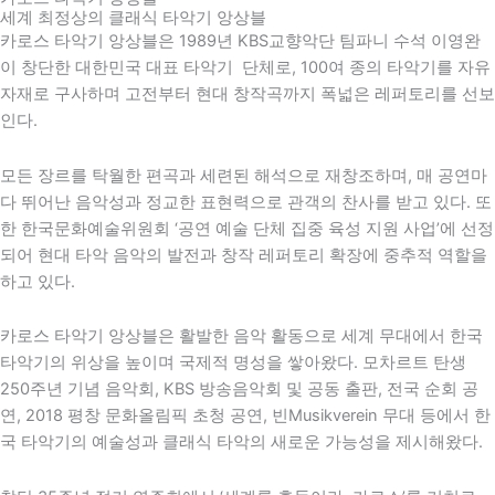
세계 최정상의 클래식 타악기 앙상블
카로스 타악기 앙상블은 1989년 KBS교향악단 팀파니 수석 이영완
이 창단한 대한민국 대표 타악기 단체로, 100여 종의 타악기를 자유
자재로 구사하며 고전부터 현대 창작곡까지 폭넓은 레퍼토리를 선보
인다.
모든 장르를 탁월한 편곡과 세련된 해석으로 재창조하며, 매 공연마
다 뛰어난 음악성과 정교한 표현력으로 관객의 찬사를 받고 있다. 또
한
한국문화예술위원회
‘공연 예술 단체 집중 육성 지원 사업’에 선정
되어 현대 타악 음악의 발전과 창작 레퍼토리 확장에 중추적 역할을
하고 있다.
카로스 타악기 앙상블은 활발한 음악 활동으로 세계 무대에서 한국
타악기의 위상을 높이며 국제적 명성을 쌓아왔다. 모차르트 탄생
250주년 기념 음악회,
KBS
방송음악회 및 공동 출판, 전국 순회 공
연,
2018 평창 문화올림픽
초청 공연,
빈
Musikverein 무대 등에서 한
국 타악기의 예술성과 클래식 타악의 새로운 가능성을 제시해왔다.