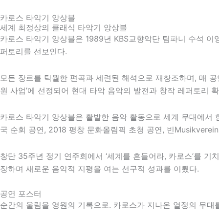
카로스 타악기 앙상블
세계 최정상의 클래식 타악기 앙상블
카로스 타악기 앙상블은 1989년 KBS교향악단 팀파니 수석 
퍼토리를 선보인다.
모든 장르를 탁월한 편곡과 세련된 해석으로 재창조하며, 매 
원 사업’에 선정되어 현대 타악 음악의 발전과 창작 레퍼토리 확
카로스 타악기 앙상블은 활발한 음악 활동으로 세계 무대에서 한
국 순회 공연,
2018 평창 문화올림픽
초청 공연,
빈
Musikve
창단 35주년 정기 연주회에서 ‘세계를 흔들어라, 카로스’를 기
장하며 새로운 음악적 지평을 여는 선구적 성과를 이뤘다.
공연 포스터
순간의 울림을 영원의 기록으로. 카로스가 지나온 열정의 무대를