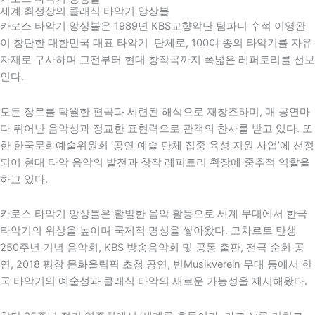
세계 최정상의 클래식 타악기 앙상블
카로스 타악기 앙상블은 1989년 KBS교향악단 팀파니 수석 이영완
이 창단한 대한민국 대표 타악기 단체로, 100여 종의 타악기를 자유
자재로 구사하며 고전부터 현대 창작곡까지 폭넓은 레퍼토리를 선보
인다.
모든 장르를 탁월한 편곡과 세련된 해석으로 재창조하며, 매 공연마
다 뛰어난 음악성과 정교한 표현력으로 관객의 찬사를 받고 있다. 또
한
한국문화예술위원회
‘공연 예술 단체 집중 육성 지원 사업’에 선정
되어 현대 타악 음악의 발전과 창작 레퍼토리 확장에 중추적 역할을
하고 있다.
카로스 타악기 앙상블은 활발한 음악 활동으로 세계 무대에서 한국
타악기의 위상을 높이며 국제적 명성을 쌓아왔다. 모차르트 탄생
250주년 기념 음악회,
KBS
방송음악회 및 공동 출판, 전국 순회 공
연,
2018 평창 문화올림픽
초청 공연,
빈
Musikverein 무대 등에서 한
국 타악기의 예술성과 클래식 타악의 새로운 가능성을 제시해왔다.