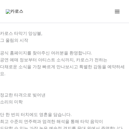
콘
텐
츠
로
건
카로스 타악기 앙상블,
너
그 울림의 시작
뛰
기
공식 홈페이지를 찾아주신 여러분을 환영합니다.
공연 예매 정보부터 아티스트 소식까지, 카로스가 전하는
다채로운 소식을 가장 빠르게 만나보시고 특별한 감동을 예약하세
요.
정교한 타격으로 빚어낸
소리의 미학
단 한 번의 터치에도 영혼을 담습니다.
최고 수준의 연주력과 엄격한 해석을 통해 타악 음악이
도달할 수 있는 가장 높은 예술적 경지를 무대 위에서 증명합니다.