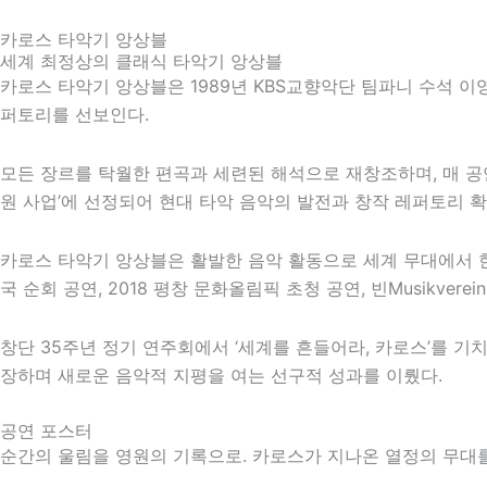
카로스 타악기 앙상블
세계 최정상의 클래식 타악기 앙상블
카로스 타악기 앙상블은 1989년 KBS교향악단 팀파니 수석 
퍼토리를 선보인다.
모든 장르를 탁월한 편곡과 세련된 해석으로 재창조하며, 매 
원 사업’에 선정되어 현대 타악 음악의 발전과 창작 레퍼토리 확
카로스 타악기 앙상블은 활발한 음악 활동으로 세계 무대에서 한
국 순회 공연,
2018 평창 문화올림픽
초청 공연,
빈
Musikve
창단 35주년 정기 연주회에서 ‘세계를 흔들어라, 카로스’를 기
장하며 새로운 음악적 지평을 여는 선구적 성과를 이뤘다.
공연 포스터
순간의 울림을 영원의 기록으로. 카로스가 지나온 열정의 무대를