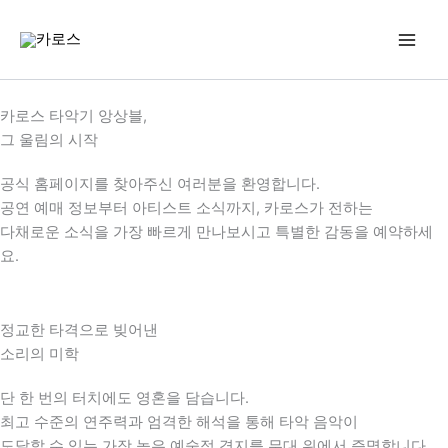
콘
텐
츠
로
건
카로스 타악기 앙상블,
너
그 울림의 시작
뛰
기
공식 홈페이지를 찾아주신 여러분을 환영합니다.
공연 예매 정보부터 아티스트 소식까지, 카로스가 전하는
다채로운 소식을 가장 빠르게 만나보시고 특별한 감동을 예약하세
요.
정교한 타격으로 빚어낸
소리의 미학
단 한 번의 터치에도 영혼을 담습니다.
최고 수준의 연주력과 엄격한 해석을 통해 타악 음악이
도달할 수 있는 가장 높은 예술적 경지를 무대 위에서 증명합니다.