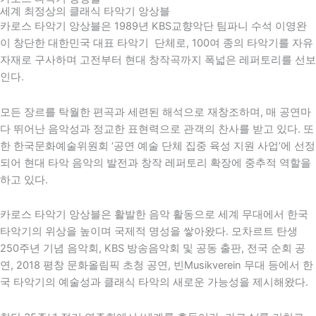
세계 최정상의 클래식 타악기 앙상블
카로스 타악기 앙상블은 1989년 KBS교향악단 팀파니 수석 이영완
이 창단한 대한민국 대표 타악기 단체로, 100여 종의 타악기를 자유
자재로 구사하며 고전부터 현대 창작곡까지 폭넓은 레퍼토리를 선보
인다.
모든 장르를 탁월한 편곡과 세련된 해석으로 재창조하며, 매 공연마
다 뛰어난 음악성과 정교한 표현력으로 관객의 찬사를 받고 있다. 또
한
한국문화예술위원회
‘공연 예술 단체 집중 육성 지원 사업’에 선정
되어 현대 타악 음악의 발전과 창작 레퍼토리 확장에 중추적 역할을
하고 있다.
카로스 타악기 앙상블은 활발한 음악 활동으로 세계 무대에서 한국
타악기의 위상을 높이며 국제적 명성을 쌓아왔다. 모차르트 탄생
250주년 기념 음악회,
KBS
방송음악회 및 공동 출판, 전국 순회 공
연,
2018 평창 문화올림픽
초청 공연,
빈
Musikverein 무대 등에서 한
국 타악기의 예술성과 클래식 타악의 새로운 가능성을 제시해왔다.