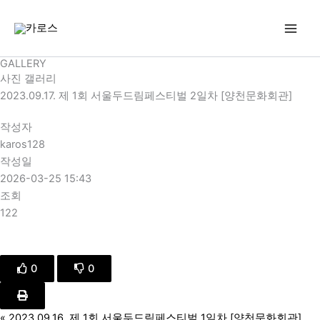
콘
텐
츠
로
GALLERY
건
사진 갤러리
너
2023.09.17. 제 1회 서울두드림페스티벌 2일차 [양천문화회관]
뛰
작성자
기
karos128
작성일
2026-03-25 15:43
조회
122
0
0
«
2023.09.16. 제 1회 서울두드림페스티벌 1일차 [양천문화회관]